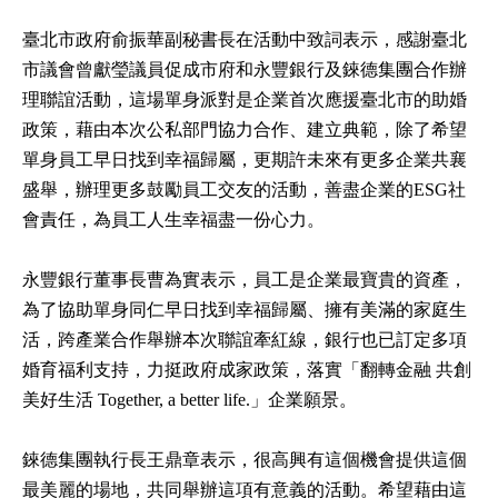
臺北市政府俞振華副秘書長在活動中致詞表示，感謝臺北
市議會曾獻瑩議員促成市府和永豐銀行及錸德集團合作辦
理聯誼活動，這場單身派對是企業首次應援臺北市的助婚
政策，藉由本次公私部門協力合作、建立典範，除了希望
單身員工早日找到幸福歸屬，更期許未來有更多企業共襄
盛舉，辦理更多鼓勵員工交友的活動，善盡企業的ESG社
會責任，為員工人生幸福盡一份心力。
永豐銀行董事長曹為實表示，員工是企業最寶貴的資產，
為了協助單身同仁早日找到幸福歸屬、擁有美滿的家庭生
活，跨產業合作舉辦本次聯誼牽紅線，銀行也已訂定多項
婚育福利支持，力挺政府成家政策，落實「翻轉金融 共創
美好生活 Together, a better life.」企業願景。
錸德集團執行長王鼎章表示，很高興有這個機會提供這個
最美麗的場地，共同舉辦這項有意義的活動。希望藉由這