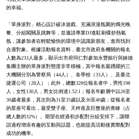
的幸福。
「單身派對」精心設計破冰遊戲、充滿浪漫氛圍的燭光晚
餐、分組闖關及跳舞等，並邀請專業DJ進駐刷碟炒熱氣
氛，讓參加者在輕鬆愉快的環境中認識新朋友，進而找到
合適對象。根據活動報名資料，臺北市政府各機關的報名
人數為233人最多，顯示出市府同仁對參加永豐銀行與錸德
集團主辦的單身派對態度非常積極，其中報名最踴躍的三
大機關分別為警察局（44人）、各學校（33人）、及臺北
捷運公司（28人）；此外，總數328位報名者中，男性198
人，女性130人，男女比例達1.52:1；報名年齡層中以26至
30歲者最多，其次則為31至35歲以及36至40歲；從報名者
的星座可看出，最受雙子座、天秤座及巨蟹座的青睞（占
總人數的32%）。期望在經過初步配對分組安排下，讓聯
誼過程增添有趣的互動與話題，也能提高活動後實際配對
成功的機率。