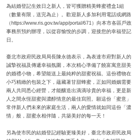
為結婚登記生效日之新人，皆可獲贈精美蜂蜜禮盒1組
（數量有限，送完為止）。歡迎新人多加利用電話或網路
（https://www.ris.gov.tw/app/portal/671）向本市各區戶政
事務所預約辦理，以從容愉悅的步調，迎接您的幸福登記
日。
臺北市政府民政局局長陳永德表示，為表達市府對新人的
誠摯祝福及傳遞幸福氛圍，本次精心準備了饒富寓意甜美
的婚禮小物，希望能送上最純粹的甜蜜祝福。這份禮物在
小巧精緻的包裝之下，蘊藏著甘甜蜂蜜，正如同婚姻需要
兩人共同悉心經營，才能釀造出滴滴珍貴的幸福，更是新
人之間永恆甜蜜與濃醇情意的最佳寫照。願這份「蜜意」
常伴新人們未來的家庭生活，兩人的愛情就如同這份「濃
情」般，甜蜜永相伴隨，共築美好的每一天！
另為使市民的結婚登記經驗更臻美好，臺北市政府民政局