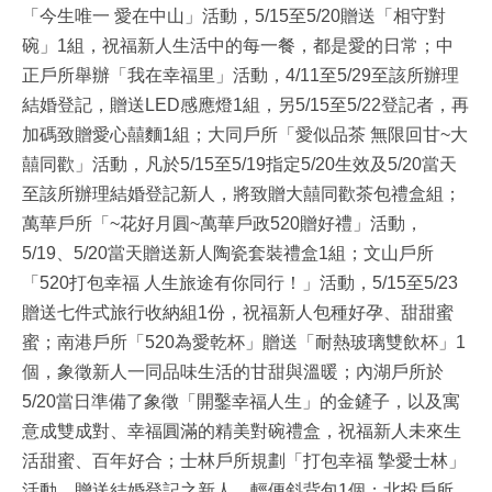
「今生唯一 愛在中山」活動，5/15至5/20贈送「相守對
碗」1組，祝福新人生活中的每一餐，都是愛的日常；中
正戶所舉辦「我在幸福里」活動，4/11至5/29至該所辦理
結婚登記，贈送LED感應燈1組，另5/15至5/22登記者，再
加碼致贈愛心囍麵1組；大同戶所「愛似品茶 無限回甘~大
囍同歡」活動，凡於5/15至5/19指定5/20生效及5/20當天
至該所辦理結婚登記新人，將致贈大囍同歡茶包禮盒組；
萬華戶所「~花好月圓~萬華戶政520贈好禮」活動，
5/19、5/20當天贈送新人陶瓷套裝禮盒1組；文山戶所
「520打包幸福 人生旅途有你同行！」活動，5/15至5/23
贈送七件式旅行收納組1份，祝福新人包種好孕、甜甜蜜
蜜；南港戶所「520為愛乾杯」贈送「耐熱玻璃雙飲杯」1
個，象徵新人一同品味生活的甘甜與溫暖；內湖戶所於
5/20當日準備了象徵「開鑿幸福人生」的金鏟子，以及寓
意成雙成對、幸福圓滿的精美對碗禮盒，祝福新人未來生
活甜蜜、百年好合；士林戶所規劃「打包幸福 摯愛士林」
活動，贈送結婚登記之新人，輕便斜背包1個；北投戶所