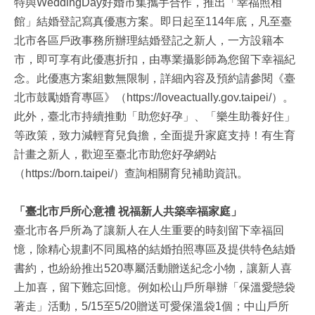
特與WeddingDay好婚市集攜手合作，推出「幸福照相
館」結婚登記寫真優惠方案。即日起至114年底，凡至臺
北市各區戶政事務所辦理結婚登記之新人，一方設籍本
市，即可享有此優惠折扣，由專業攝影師為您留下幸福紀
念。此優惠方案組數無限制，詳細內容及預約請參閱《臺
北市鼓勵婚育專區》（https://loveactually.gov.taipei/）。
此外，臺北市持續推動「助您好孕」、「樂生助養好住」
等政策，致力減輕育兒負擔，全面提升家庭支持！有生育
計畫之新人，歡迎至臺北市助您好孕網站
（https://born.taipei/）查詢相關育兒補助資訊。
「臺北市戶所心意禮 祝福新人共築幸福家庭」
臺北市各戶所為了讓新人在人生重要的時刻留下幸福回
憶，除精心規劃不同風格的結婚拍照專區及提供特色結婚
書約，也紛紛推出520專屬活動贈送紀念小物，讓新人喜
上加喜，留下難忘回憶。例如松山戶所舉辦「保溫愛戀袋
著走」活動，5/15至5/20贈送可愛保溫袋1個；中山戶所