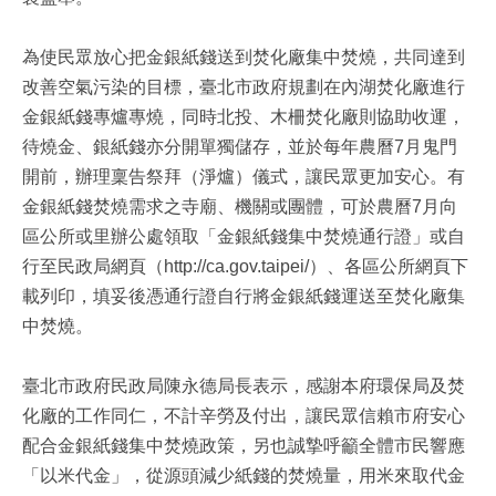
為使民眾放心把金銀紙錢送到焚化廠集中焚燒，共同達到
改善空氣污染的目標，臺北市政府規劃在內湖焚化廠進行
金銀紙錢專爐專燒，同時北投、木柵焚化廠則協助收運，
待燒金、銀紙錢亦分開單獨儲存，並於每年農曆7月鬼門
開前，辦理稟告祭拜（淨爐）儀式，讓民眾更加安心。有
金銀紙錢焚燒需求之寺廟、機關或團體，可於農曆7月向
區公所或里辦公處領取「金銀紙錢集中焚燒通行證」或自
行至民政局網頁（http://ca.gov.taipei/）、各區公所網頁下
載列印，填妥後憑通行證自行將金銀紙錢運送至焚化廠集
中焚燒。
臺北市政府民政局陳永德局長表示，感謝本府環保局及焚
化廠的工作同仁，不計辛勞及付出，讓民眾信賴市府安心
配合金銀紙錢集中焚燒政策，另也誠摯呼籲全體市民響應
「以米代金」，從源頭減少紙錢的焚燒量，用米來取代金