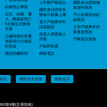
上申辦戶籍登記
國民身分證領補
結婚登記專區
換資料查詢
國民身分證掛失
出生、結婚、遷
暨相片影像上傳
戶口名簿請領紀
入、離婚及死亡
錄查詢
電子戶籍謄本申
5大類生活實用
請及驗證
大宗戶籍謄本作
手冊
業進度查詢
自然人憑證線上
日據時期住所番
作業
門牌資訊查詢
地與現行行政區
對照表
戶政即時通
雙語詞彙對照
網路電話
宣告
網站安全政策
聯絡資訊
60號4樓(交通指南)