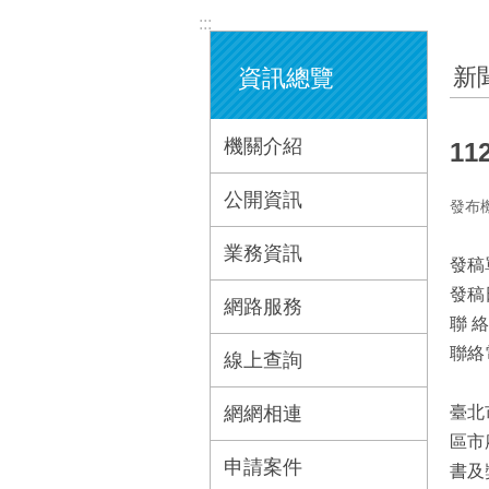
:::
新
資訊總覽
機關介紹
1
公開資訊
發布
業務資訊
發稿
發稿
網路服務
聯 
聯絡電
線上查詢
網網相連
臺北
區市
申請案件
書及