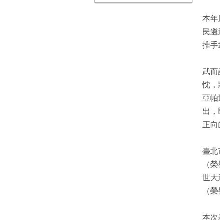
本年
民遴
推手
武而
忱，
亞帕
出，
正向
臺北
（榮
世大
（榮
本次