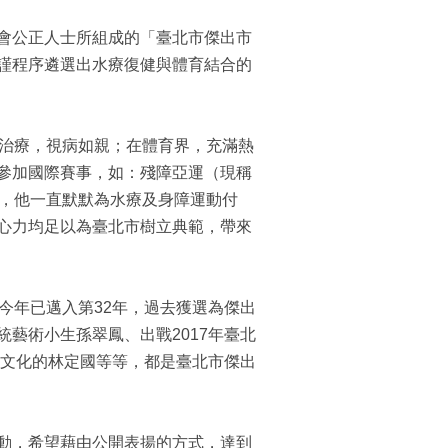
會公正人士所組成的「臺北市傑出市
謹程序遴選出水療復健與體育結合的
動治療，視病如親；在體育界，充滿熱
參加國際賽事，如：殘障亞運（現稱
減，他一直默默為水療及身障運動付
心力均足以為臺北市樹立典範，帶來
今年已邁入第32年，過去獲選為傑出
藝術小生孫翠鳳、出戰2017年臺北
市文化的林定國等等，都是臺北市傑出
動，希望藉由公開表揚的方式，達到