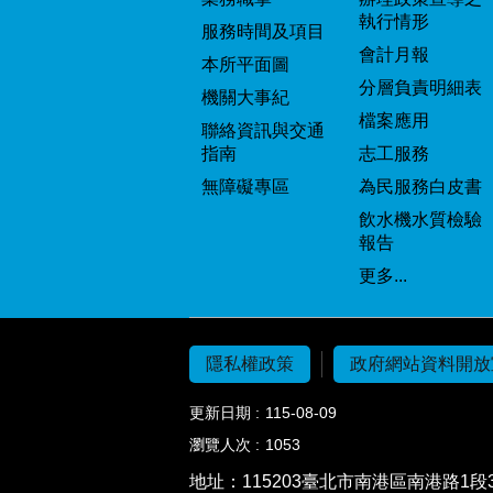
執行情形
服務時間及項目
會計月報
本所平面圖
分層負責明細表
機關大事紀
檔案應用
聯絡資訊與交通
指南
志工服務
無障礙專區
為民服務白皮書
飲水機水質檢驗
報告
更多...
隱私權政策
政府網站資料開放
更新日期
115-08-09
瀏覽人次
1053
地址：115203
臺北市南港區南港路1段3