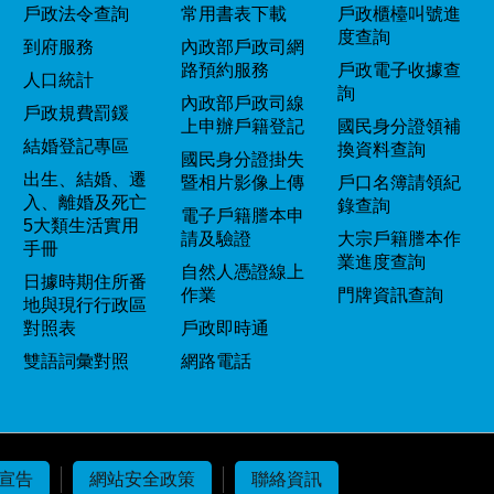
戶政法令查詢
常用書表下載
戶政櫃檯叫號進
度查詢
到府服務
內政部戶政司網
路預約服務
戶政電子收據查
人口統計
詢
內政部戶政司線
戶政規費罰鍰
上申辦戶籍登記
國民身分證領補
結婚登記專區
換資料查詢
國民身分證掛失
出生、結婚、遷
暨相片影像上傳
戶口名簿請領紀
入、離婚及死亡
錄查詢
電子戶籍謄本申
5大類生活實用
請及驗證
大宗戶籍謄本作
手冊
業進度查詢
自然人憑證線上
日據時期住所番
作業
門牌資訊查詢
地與現行行政區
對照表
戶政即時通
雙語詞彙對照
網路電話
宣告
網站安全政策
聯絡資訊