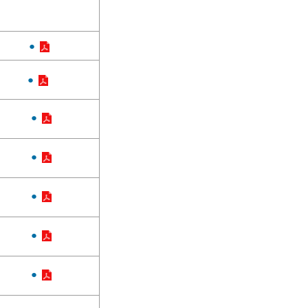
●
●
●
●
●
●
●