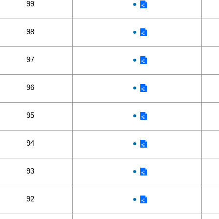
99
●
98
●
97
●
96
●
95
●
94
●
93
●
92
●