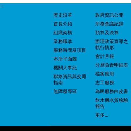
:::
歷史沿革
政府資訊公開
首長介紹
所務會議紀錄
組織架構
預算及決算
業務職掌
辦理政策宣導之
執行情形
服務時間及項目
會計月報
本所平面圖
分層負責明細表
機關大事紀
檔案應用
聯絡資訊與交通
指南
志工服務
無障礙專區
為民服務白皮書
飲水機水質檢驗
報告
更多...