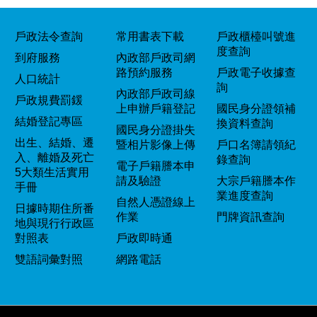
戶政法令查詢
常用書表下載
戶政櫃檯叫號進
度查詢
到府服務
內政部戶政司網
路預約服務
戶政電子收據查
人口統計
詢
內政部戶政司線
戶政規費罰鍰
上申辦戶籍登記
國民身分證領補
結婚登記專區
換資料查詢
國民身分證掛失
出生、結婚、遷
暨相片影像上傳
戶口名簿請領紀
入、離婚及死亡
錄查詢
電子戶籍謄本申
5大類生活實用
請及驗證
大宗戶籍謄本作
手冊
業進度查詢
自然人憑證線上
日據時期住所番
作業
門牌資訊查詢
地與現行行政區
對照表
戶政即時通
雙語詞彙對照
網路電話