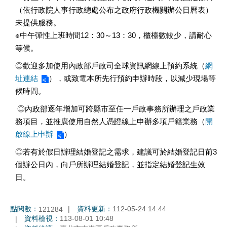
（依行政院人事行政總處公布之政府行政機關辦公日曆表）
未提供服務。
※中午彈性上班時間12：30～13：30，櫃檯數較少，請耐心
等候。
◎歡迎多加使用內政部戶政司全球資訊網線上預約系統（
網
址連結
），或致電本所先行預約申辦時段，以減少現場等
候時間。
◎內政部逐年增加可跨縣市至任一戶政事務所辦理之戶政業
務項目，並推廣使用自然人憑證線上申辦多項戶籍業務（
開
啟線上申辦
）
◎若有於假日辦理結婚登記之需求，建議可於結婚登記日前3
個辦公日內，向戶所辦理結婚登記，並指定結婚登記生效
日。
點閱數：
資料更新：
112-05-24 14:44
121284
資料檢視：
113-08-01 10:48