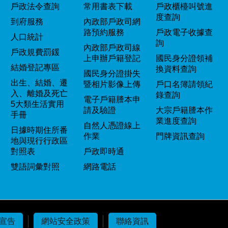
戶政法令查詢
常用書表下載
戶政櫃檯叫號進
度查詢
到府服務
內政部戶政司網
路預約服務
戶政電子收據查
人口統計
詢
內政部戶政司線
戶政規費罰鍰
上申辦戶籍登記
國民身分證領補
結婚登記專區
換資料查詢
國民身分證掛失
出生、結婚、遷
暨相片影像上傳
戶口名簿請領紀
入、離婚及死亡
錄查詢
電子戶籍謄本申
5大類生活實用
請及驗證
大宗戶籍謄本作
手冊
業進度查詢
自然人憑證線上
日據時期住所番
作業
門牌資訊查詢
地與現行行政區
對照表
戶政即時通
雙語詞彙對照
網路電話
宣告
網站安全政策
聯絡資訊