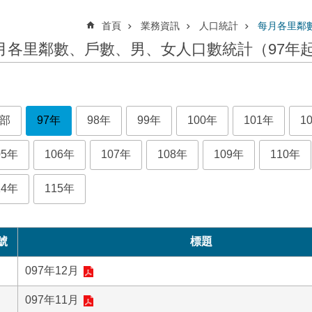
首頁
業務資訊
人口統計
每月各里鄰
月各里鄰數、戶數、男、女人口數統計（97年
部
97年
98年
99年
100年
101年
1
05年
106年
107年
108年
109年
110年
14年
115年
號
標題
097年12月
097年11月