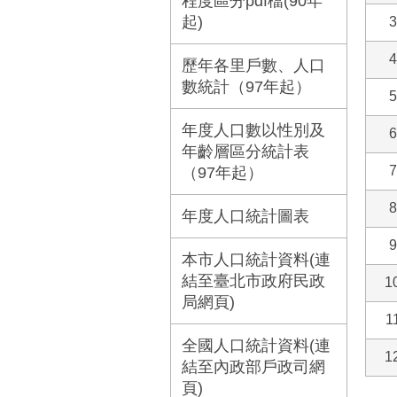
程度區分pdf檔(90年
起)
3
4
歷年各里戶數、人口
數統計（97年起）
5
年度人口數以性別及
6
年齡層區分統計表
7
（97年起）
8
年度人口統計圖表
9
本市人口統計資料(連
結至臺北市政府民政
1
局網頁)
1
全國人口統計資料(連
1
結至內政部戶政司網
頁)