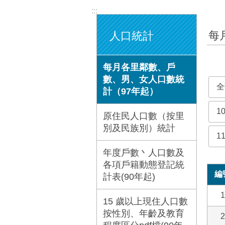
:::
每
人口統計
每月各里鄰數、戶
數、男、女人口數統
全
計（97年起）
1
原住民人口數（按里
別及民族別）統計
1
年度戶數丶人口數及
各項戶籍動態登記統
編
計表(90年起)
1
15 歲以上現住人口數
按性別、年齡及教育
2