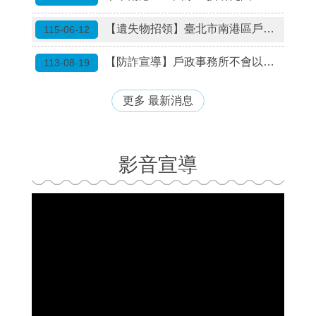
【遺失物招領】臺北市南港區戶政事務所遺失物招領公告
115-06-12
【防詐宣導】戶政事務所不會以「語音電話」通知民眾寄發電子戶籍謄本或詢問是否有委託代辦事項！
113-08-19
更多 最新消息
影音宣導