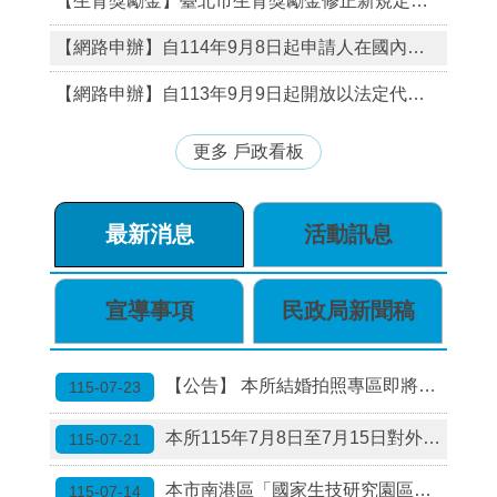
【生育獎勵金】臺北市生育獎勵金修正新規定，保障早產新生兒權益及放寬國外出生新生兒獎勵金申請期限
【網路申辦】自114年9月8日起申請人在國內現有戶籍，得以自然人憑證於戶政司全球資訊網項下「線上申辦戶籍登記項目」申請「經法院調解、和解成立或裁判確定之收養撤銷登記」。
【網路申辦】自113年9月9日起開放以法定代理人為申請人及其未成年子女均須在國內設有戶籍者，得以自然人憑證於網路依姓名條例第9條第1項第6款申請登記「未滿14歲之未成年人改名登記」。
更多 戶政看板
最新消息
活動訊息
宣導事項
民政局新聞稿
【公告】 本所結婚拍照專區即將換新場景囉！
115-07-23
本所115年7月8日至7月15日對外甄選約僱書記結果
115-07-21
本市南港區「國家生技研究園區聯外道路」新闢道路命名為「生技路（Shengji Rd.）」。
115-07-14