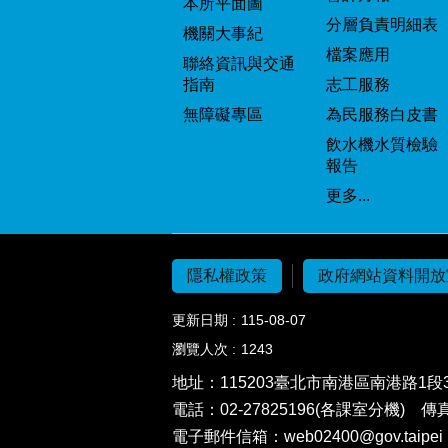
本所平面圖
分層負責明細表
機關大事紀
檔案應用
聯絡資訊與交通
指南
志工服務
無障礙專區
為民服務白皮書
飲水機水質檢驗
報告
更多...
隱私權政策
政府網站資料開放
更新日期
115-08-07
瀏覽人次
1243
地址：115203
臺北市南港區南港路1段3
電話：02-27825196(各課室分機)
傳真：
電子郵件信箱：
web02400@gov.taipei