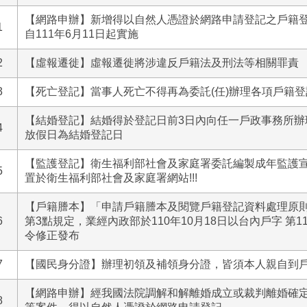
【網路申辦】新增得以自然人憑證於網路申請登記之戶籍
1
自111年6月11日起實施
2
【虛報遷徙】虛報遷徙將涉違反戶籍法及刑法等相關罪責
3
【死亡登記】當事人死亡不得再為委託(任)辦理各項戶籍
【結婚登記】結婚得於登記日前3日內向任一戶政事務所辦
4
放假日為結婚登記日
【監護登記】衛生福利部社會及家庭署委託編製成年監護
5
置於衛生福利部社會及家庭署網站!!!
【戶籍謄本】「申請戶籍謄本及閱覽戶籍登記資料處理原則
6
第3點規定，業經內政部於110年10月18日以台內戶字 第110
令修正發布
7
​【國民身分證】辦理初領及補領身分證，皆須本人親自到
【網路申辦】經我國法院調解和解離婚成立或裁判離婚確
8