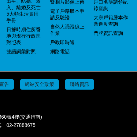
出生、結婚、遷
暨相片影像上傳
戶口名簿請領紀
入、離婚及死亡
錄查詢
電子戶籍謄本申
5大類生活實用
請及驗證
大宗戶籍謄本作
手冊
業進度查詢
自然人憑證線上
日據時期住所番
作業
門牌資訊查詢
地與現行行政區
對照表
戶政即時通
雙語詞彙對照
網路電話
宣告
網站安全政策
聯絡資訊
60號4樓(交通指南)
02-27888675