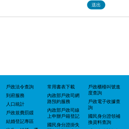
戶政法令查詢
常用書表下載
戶政櫃檯叫號進
度查詢
到府服務
內政部戶政司網
路預約服務
戶政電子收據查
人口統計
詢
內政部戶政司線
戶政規費罰鍰
上申辦戶籍登記
國民身分證領補
結婚登記專區
換資料查詢
國民身分證掛失